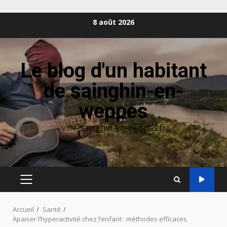
Aller
8 août 2026
au
contenu
Le blog d'un habitant
de sainghin-en-
weppes
ville-sainghin-en-weppes.fr
MENU
PRINCIPAL
Accueil
Santé
Apaiser l’hyperactivité chez l’enfant : méthodes efficaces