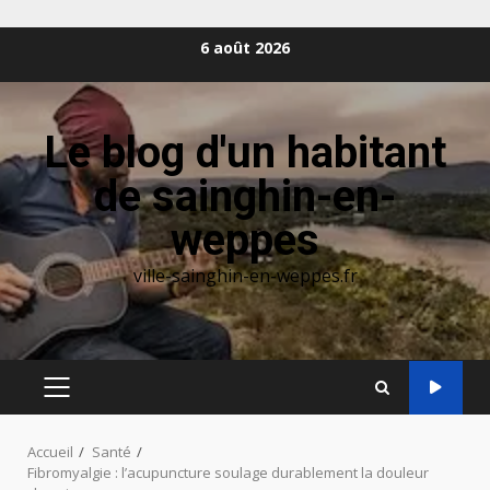
Aller
6 août 2026
au
contenu
Le blog d'un habitant
de sainghin-en-
weppes
ville-sainghin-en-weppes.fr
MENU
PRINCIPAL
Accueil
Santé
Fibromyalgie : l’acupuncture soulage durablement la douleur