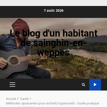
Aller
7 août 2026
au
contenu
Le blog d'un habitant
de sainghin-en-
weppes
ville-sainghin-en-weppes.fr
MENU
PRINCIPAL
Accueil
Santé
Méthodes apaisantes pour enfants hyperactifs : Guide pratique