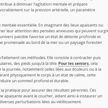
ontribue à diminuer l’agitation mentale et prépare
vorablement sur la pression artérielle, un paramètre
ue mentale essentielle. En imaginant des lieux apaisants ou
ner leur attention des pensées anxieuses qui peuvent surgi
ivers paisible favorise un état de détente profonde et
’une promenade au bord de la mer ou un paysage forestier
faitement ces méthodes. Elle consiste à contracter puis
aires, des pieds jusqu’à la tête.
Pour les seniors
, cela
e la journée, notamment celles liées aux douleurs ou à la
arant physiquement le corps à un état de calme, cette
induire un sommeil profond et durable.
ns la pratique pour assurer des résultats pérennes. Ces
e apaisante avant le coucher, aidant ainsi à instaurer un
iverses perturbations liées au vieillissement.