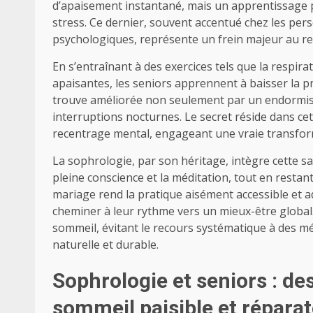
d’apaisement instantané, mais un apprentissage p
stress. Ce dernier, souvent accentué chez les p
psychologiques, représente un frein majeur au r
En s’entraînant à des exercices tels que la respir
apaisantes, les seniors apprennent à baisser la p
trouve améliorée non seulement par un endormiss
interruptions nocturnes. Le secret réside dans cet
recentrage mental, engageant une vraie transforma
La sophrologie, par son héritage, intègre cette s
pleine conscience et la méditation, tout en resta
mariage rend la pratique aisément accessible et a
cheminer à leur rythme vers un mieux-être global.
sommeil, évitant le recours systématique à des m
naturelle et durable.
Sophrologie et seniors : de
sommeil paisible et répara