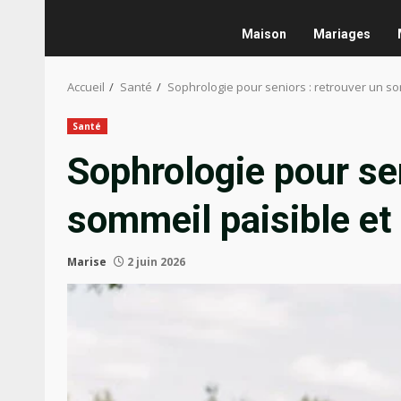
Maison
Mariages
Accueil
Santé
Sophrologie pour seniors : retrouver un so
Santé
Sophrologie pour sen
sommeil paisible et
Marise
2 juin 2026