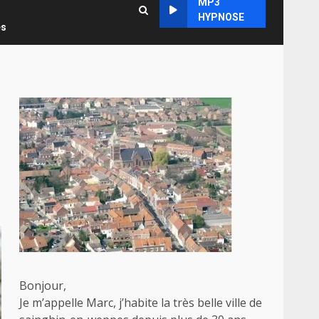
MP3
HYPNOSE
es
Bonjour,
Je m’appelle Marc, j’habite la très belle ville de