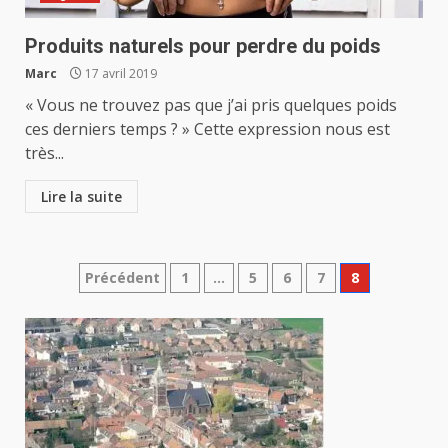
Produits naturels pour perdre du poids
Marc
17 avril 2019
« Vous ne trouvez pas que j’ai pris quelques poids
ces derniers temps ? » Cette expression nous est
très...
Lire la suite
Pagination
Précédent
1
…
5
6
7
8
des
publications