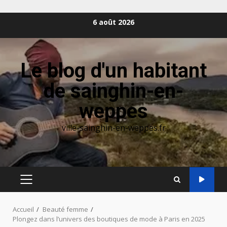
Aller
6 août 2026
au
contenu
Le blog d'un habitant
de sainghin-en-
weppes
ville-sainghin-en-weppes.fr
MENU
PRINCIPAL
Accueil
Beauté femme
Plongez dans l’univers des boutiques de mode à Paris en 2025