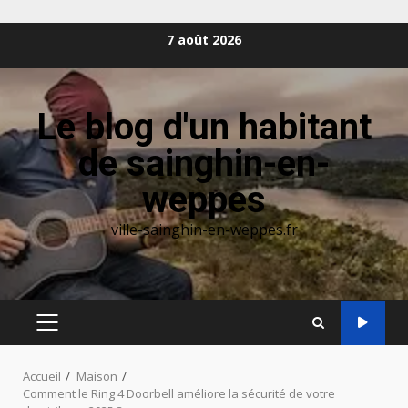
Aller
7 août 2026
au
contenu
Le blog d'un habitant
de sainghin-en-
weppes
ville-sainghin-en-weppes.fr
MENU
PRINCIPAL
Accueil
Maison
Comment le Ring 4 Doorbell améliore la sécurité de votre