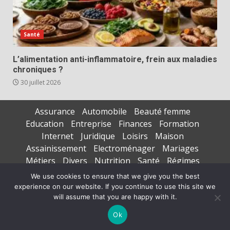
Santé
L’alimentation anti-inflammatoire, frein aux maladies
chroniques ?
30 juillet 2026
Assurance
Automobile
Beauté femme
Education
Entreprise
Finances
Formation
Internet
Juridique
Loisirs
Maison
Assainissement
Electroménager
Mariages
Métiers
Divers
Nutrition
Santé
Régimes
Seniors
Sports
Vacances
We use cookies to ensure that we give you the best
experience on our website. If you continue to use this site we
Copyright © All rights reserved.
|
DarkNews
par AF
will assume that you are happy with it.
themes
Ok