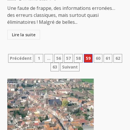
Une faute de frappe, des informations erronées…
des erreurs classiques, mais surtout quasi
éliminatoires ! Malgré de belles...
Lire la suite
Pagination
Précédent
1
…
56
57
58
59
60
61
62
63
Suivant
des
publications