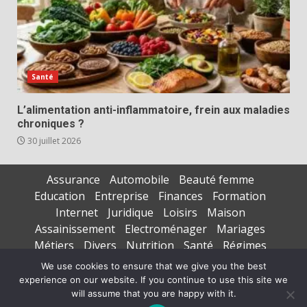
Santé
L’alimentation anti-inflammatoire, frein aux maladies
chroniques ?
30 juillet 2026
Assurance
Automobile
Beauté femme
Education
Entreprise
Finances
Formation
Internet
Juridique
Loisirs
Maison
Assainissement
Electroménager
Mariages
Métiers
Divers
Nutrition
Santé
Régimes
Seniors
Sports
Vacances
We use cookies to ensure that we give you the best
experience on our website. If you continue to use this site we
Copyright © All rights reserved.
|
DarkNews
par AF
will assume that you are happy with it.