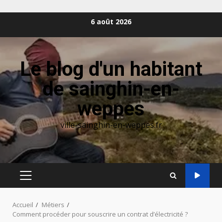
Aller
6 août 2026
au
contenu
Le blog d'un habitant
de sainghin-en-
weppes
ville-sainghin-en-weppes.fr
MENU
PRINCIPAL
Accueil
Métiers
Comment procéder pour souscrire un contrat d’électricité ?