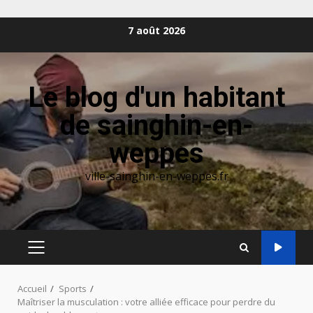
Aller
7 août 2026
au
contenu
Le blog d'un habitant
de sainghin-en-
weppes
ville-sainghin-en-weppes.fr
MENU
PRINCIPAL
Accueil
Sports
Maîtriser la musculation : votre alliée efficace pour perdre du