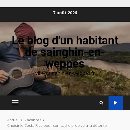
Aller
7 août 2026
au
contenu
Le blog d'un habitant
de sainghin-en-
weppes
ville-sainghin-en-weppes.fr
MENU
PRINCIPAL
Accueil
Vacances
Choisir le Costa Rica pour son cadre propice à la détente