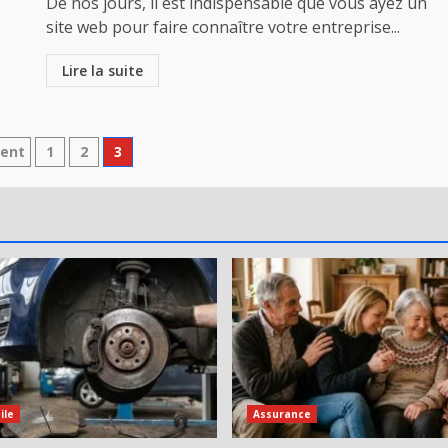
De nos jours, il est indispensable que vous ayez un
site web pour faire connaître votre entreprise...
Lire la suite
ination
dent
1
2
3
ications
ile
Assurance