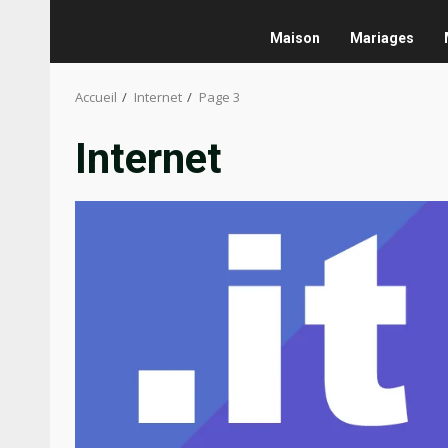
Maison
Mariages
Accueil
Internet
Page 3
Internet