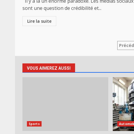
Il y a là un énorme paradoxe. Les médias sociaux
sont une question de crédibilité et...
Lire la suite
Pag
Précé
des
publ
VOUS AIMEREZ AUSSI
Sports
Automob