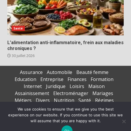
Santé
L’alimentation anti-inflammatoire, frein aux maladies
chroniques ?
30 juillet 2026
Assurance
Automobile
Beauté femme
Education
Entreprise
Finances
Formation
Internet
Juridique
Loisirs
Maison
Assainissement
Electroménager
Mariages
Métiers
Divers
Nutrition
Santé
Régimes
Seniors
Sports
Vacances
We use cookies to ensure that we give you the best
experience on our website. If you continue to use this site we
Copyright © All rights reserved.
|
DarkNews
par AF
will assume that you are happy with it.
themes
Ok