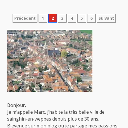
Pagination
Précédent
1
2
3
4
5
6
Suivant
des
publications
Bonjour,
Je m’appelle Marc, j’habite la très belle ville de
sainghin-en-weppes depuis plus de 30 ans.
Bievenue sur mon blog ou je partage mes passions,