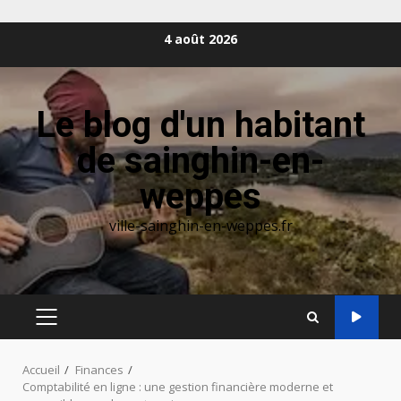
Aller
4 août 2026
au
contenu
Le blog d'un habitant
de sainghin-en-
weppes
ville-sainghin-en-weppes.fr
MENU
PRINCIPAL
Accueil
Finances
Comptabilité en ligne : une gestion financière moderne et