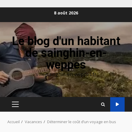
Aller
8 août 2026
au
contenu
Le blog d'un habitant
de sainghin-en-
weppes
ville-sainghin-en-weppes.fr
MENU
PRINCIPAL
Accueil
Vacances
Déterminer le coût d’un voyage en bus