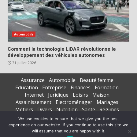
Automobile
Comment la technologie LiDAR révolutionne le
développement des véhicules autonomes
31 juillet 2026
Assurance
Automobile
Beauté femme
Education
Entreprise
Finances
Formation
Internet
Juridique
Loisirs
Maison
Assainissement
Electroménager
Mariages
Métiers
Divers
Nutrition
Santé
Régimes
Seniors
Sports
Vacances
We use cookies to ensure that we give you the best
experience on our website. If you continue to use this site we
Copyright © All rights reserved.
|
DarkNews
par AF
will assume that you are happy with it.