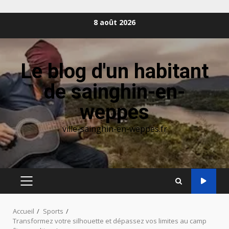
Aller
8 août 2026
au
contenu
Le blog d'un habitant
de sainghin-en-
weppes
ville-sainghin-en-weppes.fr
MENU
PRINCIPAL
Accueil
Sports
Transformez votre silhouette et dépassez vos limites au camp