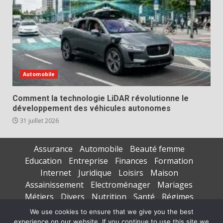
Automobile
Comment la technologie LiDAR révolutionne le
développement des véhicules autonomes
31 juillet 2026
Assurance
Automobile
Beauté femme
Education
Entreprise
Finances
Formation
Internet
Juridique
Loisirs
Maison
Assainissement
Electroménager
Mariages
Métiers
Divers
Nutrition
Santé
Régimes
Seniors
Sports
Vacances
We use cookies to ensure that we give you the best
experience on our website. If you continue to use this site we