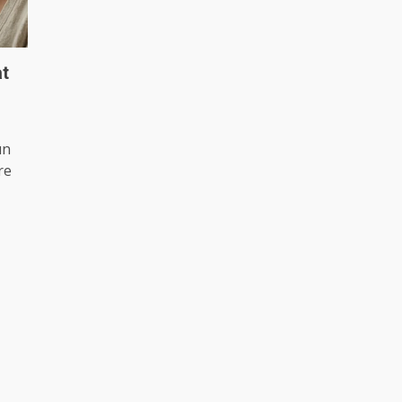
at
un
re