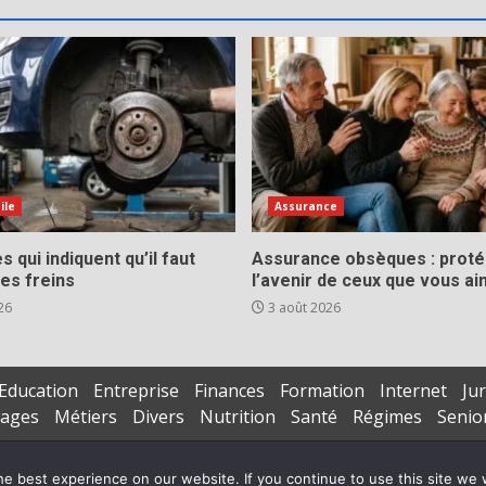
ile
Assurance
s qui indiquent qu’il faut
Assurance obsèques : prot
es freins
l’avenir de ceux que vous a
26
3 août 2026
Education
Entreprise
Finances
Formation
Internet
Jur
iages
Métiers
Divers
Nutrition
Santé
Régimes
Senio
Copyright © All rights reserved.
|
DarkNews
par AF themes
e best experience on our website. If you continue to use this site we w