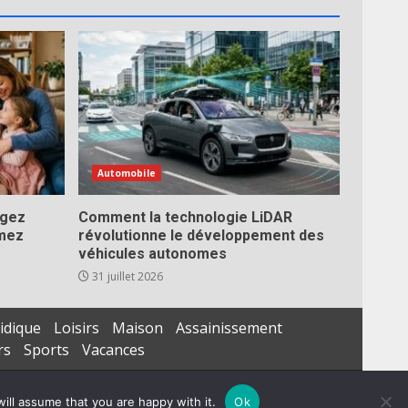
Automobile
égez
Comment la technologie LiDAR
imez
révolutionne le développement des
véhicules autonomes
31 juillet 2026
idique
Loisirs
Maison
Assainissement
rs
Sports
Vacances
ill assume that you are happy with it.
Ok