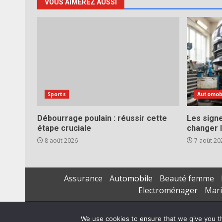
VOUS AIMEREZ AUSSI
Sports
Automob
Débourrage poulain : réussir cette
Les signe
étape cruciale
changer l
8 août 2026
7 août 20
Assurance
Automobile
Beauté femme
Electroménager
Mar
We use cookies to ensure that we give you th