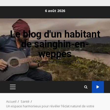
Aller
6 août 2026
au
contenu
Le blog d'un habitant
de sainghin-en-
weppes
ville-sainghin-en-weppes.fr
MENU
PRINCIPAL
Accueil
Santé
Un espace harmonieux pour révéler l’éclat naturel de votre