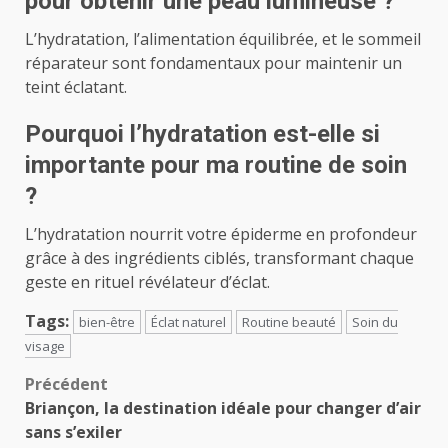
pour obtenir une peau lumineuse ?
L’hydratation, l’alimentation équilibrée, et le sommeil
réparateur sont fondamentaux pour maintenir un
teint éclatant.
Pourquoi l’hydratation est-elle si
importante pour ma routine de soin
?
L’hydratation nourrit votre épiderme en profondeur
grâce à des ingrédients ciblés, transformant chaque
geste en rituel révélateur d’éclat.
Tags:
bien-être
Éclat naturel
Routine beauté
Soin du
visage
Navigation
Précédent
Briançon, la destination idéale pour changer d’air
d’article
sans s’exiler