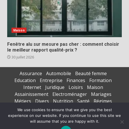
Maison
Fenêtre alu sur mesure pas cher : comment choisir
le meilleur rapport qualité-prix ?
30 juillet 2026
Assurance
Automobile
Beauté femme
Education
Entreprise
Finances
Formation
Internet
Juridique
Loisirs
Maison
Assainissement
Electroménager
Mariages
Métiers
Divers
Nutrition
Santé
Régimes
Seniors
Sports
Vacances
We use cookies to ensure that we give you the best
experience on our website. If you continue to use this site we
Copyright © All rights reserved.
|
DarkNews
par AF
will assume that you are happy with it.
themes