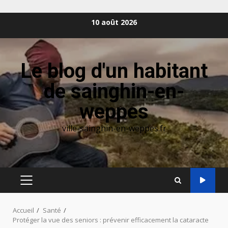
Aller
10 août 2026
au
contenu
Le blog d'un habitant
de sainghin-en-
weppes
ville-sainghin-en-weppes.fr
MENU
PRINCIPAL
Accueil
Santé
Protéger la vue des seniors : prévenir efficacement la cataracte