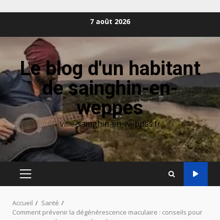
Aller
7 août 2026
au
contenu
Le blog d'un habitant
de sainghin-en-
weppes
ville-sainghin-en-weppes.fr
MENU
PRINCIPAL
Accueil
Santé
Comment prévenir la dégénérescence maculaire : conseils pour