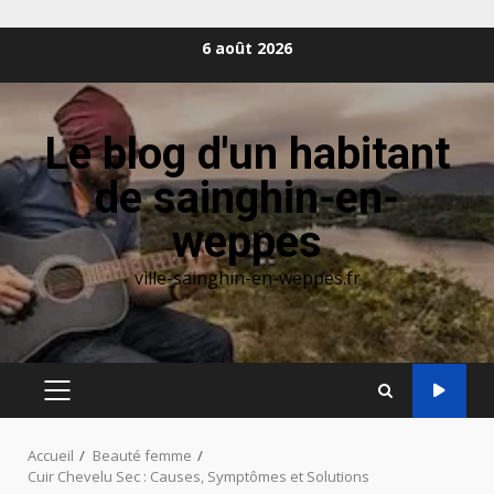
Aller
6 août 2026
au
contenu
Le blog d'un habitant
de sainghin-en-
weppes
ville-sainghin-en-weppes.fr
MENU
PRINCIPAL
Accueil
Beauté femme
Cuir Chevelu Sec : Causes, Symptômes et Solutions