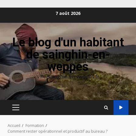
Aller
7 août 2026
au
contenu
Le blog d'un habitant
de sainghin-en-
weppes
ville-sainghin-en-weppes.fr
MENU
PRINCIPAL
Accueil
Formation
Comment rester opérationnel et productif au bureau ?