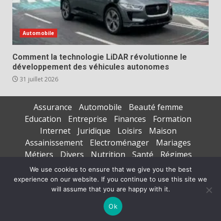
Automobile
Comment la technologie LiDAR révolutionne le
développement des véhicules autonomes
31 juillet 2026
Assurance
Automobile
Beauté femme
Education
Entreprise
Finances
Formation
Internet
Juridique
Loisirs
Maison
Assainissement
Electroménager
Mariages
Métiers
Divers
Nutrition
Santé
Régimes
Seniors
Sports
Vacances
We use cookies to ensure that we give you the best
experience on our website. If you continue to use this site we
Copyright © All rights reserved.
|
DarkNews
par AF
will assume that you are happy with it.
themes
Ok