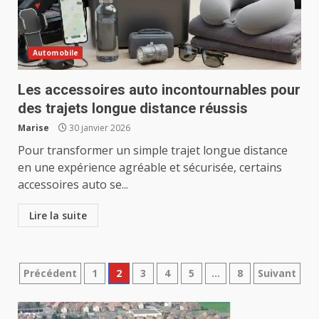
Automobile
Les accessoires auto incontournables pour
des trajets longue distance réussis
Marise
30 janvier 2026
Pour transformer un simple trajet longue distance
en une expérience agréable et sécurisée, certains
accessoires auto se...
Lire la suite
Pagination
Précédent
1
2
3
4
5
…
8
Suivant
des