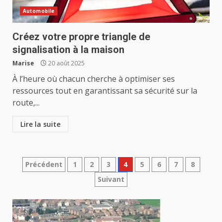
Automobile
Créez votre propre triangle de
signalisation à la maison
Marise
20 août 2025
À l’heure où chacun cherche à optimiser ses
ressources tout en garantissant sa sécurité sur la
route,...
Lire la suite
Pagination
Précédent
1
2
3
4
5
6
7
8
Suivant
des
publications