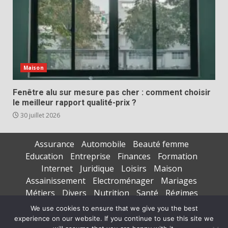
Maison
Fenêtre alu sur mesure pas cher : comment choisir
le meilleur rapport qualité-prix ?
30 juillet 2026
Assurance
Automobile
Beauté femme
Education
Entreprise
Finances
Formation
Internet
Juridique
Loisirs
Maison
Assainissement
Electroménager
Mariages
Métiers
Divers
Nutrition
Santé
Régimes
Seniors
Sports
Vacances
We use cookies to ensure that we give you the best
experience on our website. If you continue to use this site we
Copyright © All rights reserved.
|
DarkNews
par AF