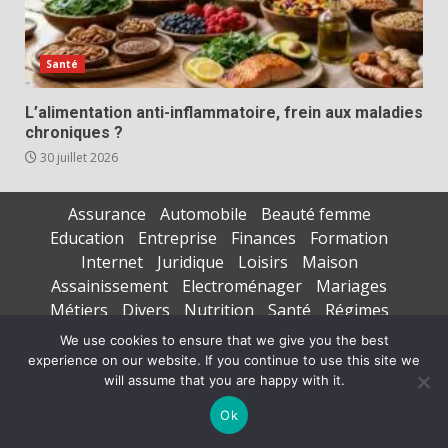
Santé
L’alimentation anti-inflammatoire, frein aux maladies
chroniques ?
30 juillet 2026
Assurance
Automobile
Beauté femme
Education
Entreprise
Finances
Formation
Internet
Juridique
Loisirs
Maison
Assainissement
Electroménager
Mariages
Métiers
Divers
Nutrition
Santé
Régimes
Seniors
Sports
Vacances
We use cookies to ensure that we give you the best
experience on our website. If you continue to use this site we
Copyright © All rights reserved.
|
DarkNews
par AF
will assume that you are happy with it.
themes
Ok