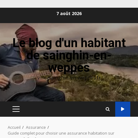
Aller
7 août 2026
au
contenu
Le blog d'un habitant
de sainghin-en-
weppes
ville-sainghin-en-weppes.fr
MENU
PRINCIPAL
Accueil
Assurance
Guide complet pour choisir une assurance habitation sur