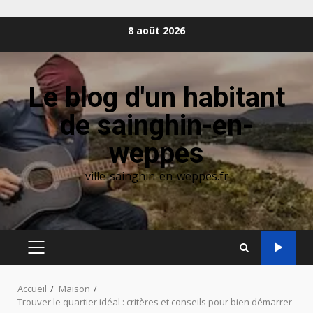
Aller
8 août 2026
au
contenu
Le blog d'un habitant
de sainghin-en-
weppes
ville-sainghin-en-weppes.fr
MENU
PRINCIPAL
Accueil
Maison
Trouver le quartier idéal : critères et conseils pour bien démarrer