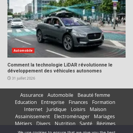
Automobile
Comment la technologie LiDAR révolutionne le
développement des véhicules autonomes
31 juillet 2026
Assurance
Automobile
Beauté femme
Education
Entreprise
Finances
Formation
Internet
Juridique
Loisirs
Maison
Assainissement
Electroménager
Mariages
Métiers
Divers
Nutrition
Santé
Régimes
Seniors
Sports
Vacances
We use cookies to ensure that we give you the best