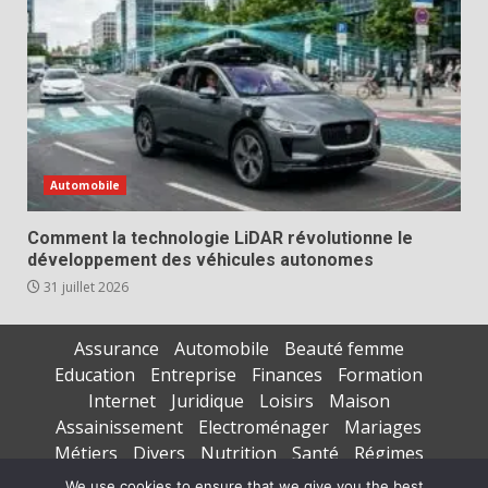
Automobile
Comment la technologie LiDAR révolutionne le
développement des véhicules autonomes
31 juillet 2026
Assurance
Automobile
Beauté femme
Education
Entreprise
Finances
Formation
Internet
Juridique
Loisirs
Maison
Assainissement
Electroménager
Mariages
Métiers
Divers
Nutrition
Santé
Régimes
Seniors
Sports
Vacances
We use cookies to ensure that we give you the best