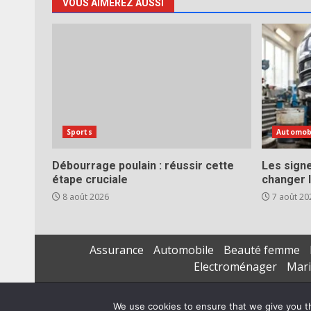
VOUS AIMEREZ AUSSI
Sports
Automob
Débourrage poulain : réussir cette
Les signe
étape cruciale
changer l
8 août 2026
7 août 20
Assurance
Automobile
Beauté femme
Electroménager
Mar
We use cookies to ensure that we give you th