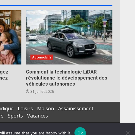
Automobile
égez
Comment la technologie LiDAR
imez
révolutionne le développement des
véhicules autonomes
31 juillet 2026
idique
Loisirs
Maison
Assainissement
rs
Sports
Vacances
ill assume that you are happy with it.
Ok