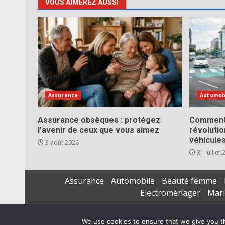
VOUS AIMEREZ AUSSI
Assurance
Automob
Assurance obsèques : protégez
Comment 
l’avenir de ceux que vous aimez
révoluti
véhicule
3 août 2026
31 juillet
Assurance
Automobile
Beauté femme
Electroménager
Mar
We use cookies to ensure that we give you th