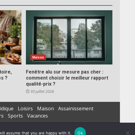
Maison
toire,
Fenêtre alu sur mesure pas cher :
es ?
comment choisir le meilleur rapport
qualité-prix ?
30 juillet 2026
idique
Loisirs
Maison
Assainissement
rs
Sports
Vacances
ill assume that you are happy with it.
Ok