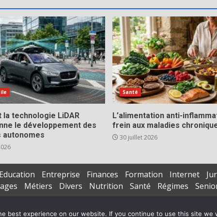
ile
Santé
la technologie LiDAR
L’alimentation anti-inflamma
onne le développement des
frein aux maladies chroniqu
s autonomes
30 juillet 2026
 2026
Education
Entreprise
Finances
Formation
Internet
Jur
iages
Métiers
Divers
Nutrition
Santé
Régimes
Senio
Copyright © All rights reserved.
|
DarkNews
par AF themes
e best experience on our website. If you continue to use this site we w