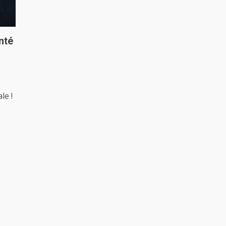
nté
le !