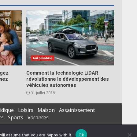
Automobile
égez
Comment la technologie LiDAR
imez
révolutionne le développement des
véhicules autonomes
31 juillet 2026
idique
Loisirs
Maison
Assainissement
rs
Sports
Vacances
ill assume that you are happy with it.
Ok