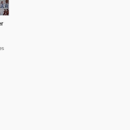
er
es