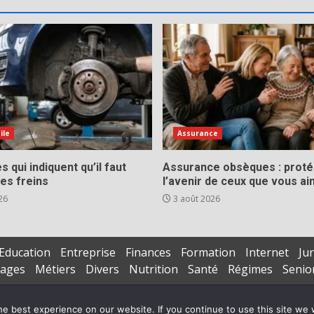
ile
Assurance
s qui indiquent qu’il faut
Assurance obsèques : prot
es freins
l’avenir de ceux que vous a
26
3 août 2026
Education
Entreprise
Finances
Formation
Internet
Jur
iages
Métiers
Divers
Nutrition
Santé
Régimes
Senio
Copyright © All rights reserved.
|
DarkNews
par AF themes
e best experience on our website. If you continue to use this site we w