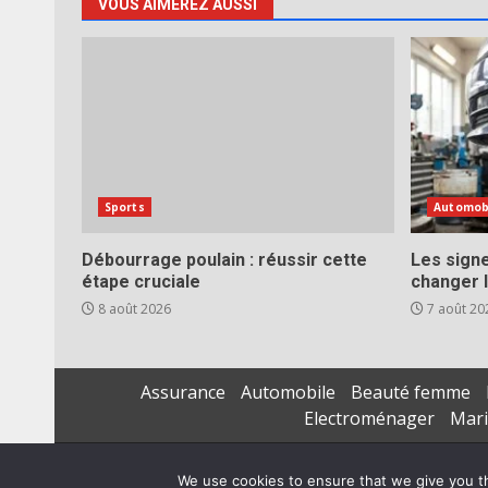
VOUS AIMEREZ AUSSI
Sports
Automob
Débourrage poulain : réussir cette
Les signe
étape cruciale
changer l
8 août 2026
7 août 20
Assurance
Automobile
Beauté femme
Electroménager
Mar
We use cookies to ensure that we give you th