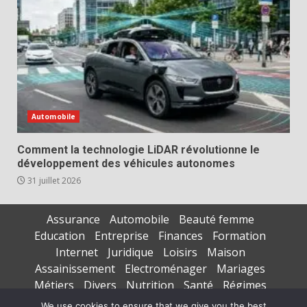
Automobile
Comment la technologie LiDAR révolutionne le
développement des véhicules autonomes
31 juillet 2026
Assurance
Automobile
Beauté femme
Education
Entreprise
Finances
Formation
Internet
Juridique
Loisirs
Maison
Assainissement
Electroménager
Mariages
Métiers
Divers
Nutrition
Santé
Régimes
Seniors
Sports
Vacances
We use cookies to ensure that we give you the best