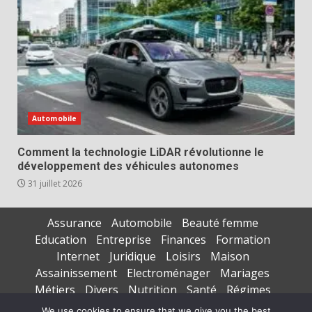
Automobile
Comment la technologie LiDAR révolutionne le
développement des véhicules autonomes
31 juillet 2026
Assurance
Automobile
Beauté femme
Education
Entreprise
Finances
Formation
Internet
Juridique
Loisirs
Maison
Assainissement
Electroménager
Mariages
Métiers
Divers
Nutrition
Santé
Régimes
Seniors
Sports
Vacances
We use cookies to ensure that we give you the best