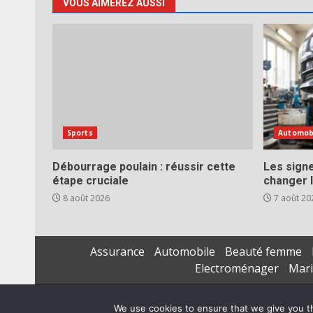
VOUS AIMEREZ AUSSI
Sports
Automob
Débourrage poulain : réussir cette
Les signe
étape cruciale
changer l
8 août 2026
7 août 20
Assurance
Automobile
Beauté femme
Electroménager
Mar
We use cookies to ensure that we give you th