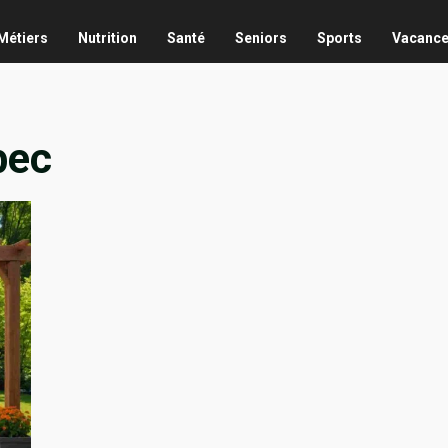
Métiers
Nutrition
Santé
Seniors
Sports
Vacanc
bec