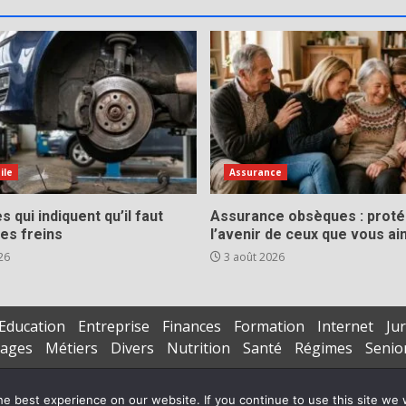
ile
Assurance
s qui indiquent qu’il faut
Assurance obsèques : prot
es freins
l’avenir de ceux que vous a
26
3 août 2026
Education
Entreprise
Finances
Formation
Internet
Jur
iages
Métiers
Divers
Nutrition
Santé
Régimes
Senio
Copyright © All rights reserved.
|
DarkNews
par AF themes
e best experience on our website. If you continue to use this site we w