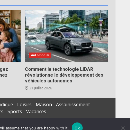
Automobile
égez
Comment la technologie LiDAR
imez
révolutionne le développement des
véhicules autonomes
31 juillet 2026
idique
Loisirs
Maison
Assainissement
rs
Sports
Vacances
ill assume that you are happy with it.
Ok