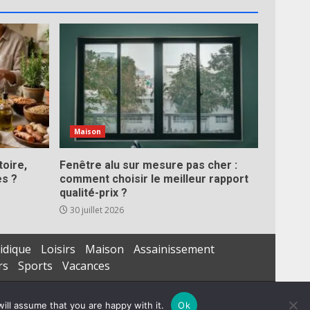
Maison
toire,
Fenêtre alu sur mesure pas cher :
es ?
comment choisir le meilleur rapport
qualité-prix ?
30 juillet 2026
idique
Loisirs
Maison
Assainissement
rs
Sports
Vacances
ill assume that you are happy with it.
Ok