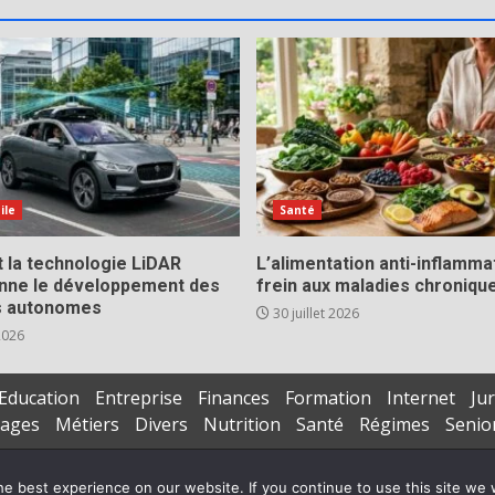
ile
Santé
la technologie LiDAR
L’alimentation anti-inflamma
onne le développement des
frein aux maladies chroniqu
s autonomes
30 juillet 2026
 2026
Education
Entreprise
Finances
Formation
Internet
Jur
iages
Métiers
Divers
Nutrition
Santé
Régimes
Senio
Copyright © All rights reserved.
|
DarkNews
par AF themes
e best experience on our website. If you continue to use this site we w