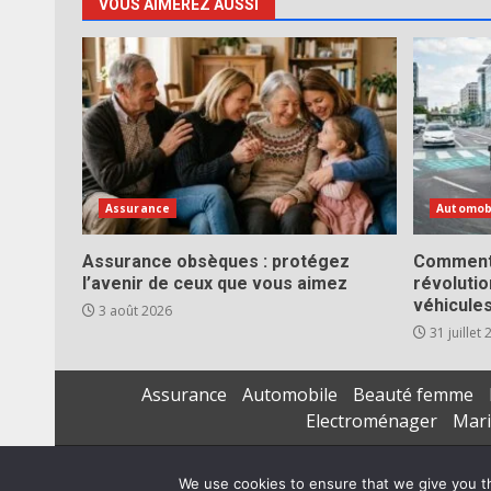
VOUS AIMEREZ AUSSI
Assurance
Automob
Assurance obsèques : protégez
Comment 
l’avenir de ceux que vous aimez
révoluti
véhicule
3 août 2026
31 juillet
Assurance
Automobile
Beauté femme
Electroménager
Mar
We use cookies to ensure that we give you th