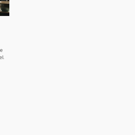
pe
l.