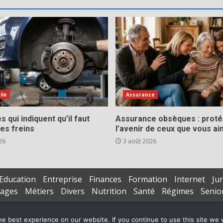
ile
Assurance
s qui indiquent qu’il faut
Assurance obsèques : prot
es freins
l’avenir de ceux que vous a
26
3 août 2026
Education
Entreprise
Finances
Formation
Internet
Jur
iages
Métiers
Divers
Nutrition
Santé
Régimes
Senio
Copyright © All rights reserved.
|
DarkNews
par AF themes
e best experience on our website. If you continue to use this site we w