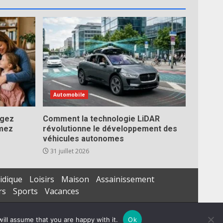
Automobile
égez
Comment la technologie LiDAR
imez
révolutionne le développement des
véhicules autonomes
31 juillet 2026
idique
Loisirs
Maison
Assainissement
rs
Sports
Vacances
ill assume that you are happy with it.
Ok