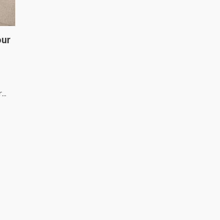
our
..