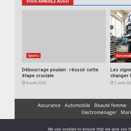
VOUS AIMEREZ AUSSI
Sports
Automob
Débourrage poulain : réussir cette
Les signe
étape cruciale
changer l
8 août 2026
7 août 20
Assurance
Automobile
Beauté femme
Electroménager
Mar
We use cookies to ensure that we give you th