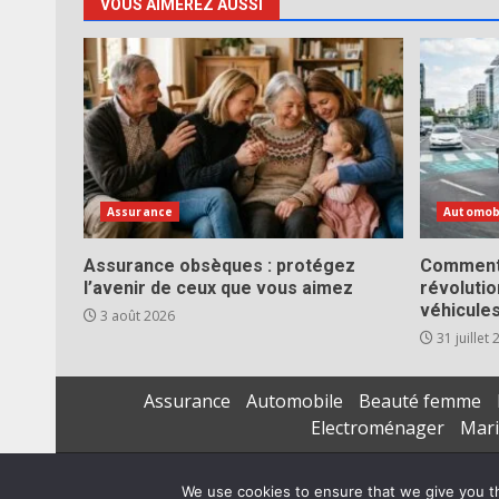
VOUS AIMEREZ AUSSI
Assurance
Automob
Assurance obsèques : protégez
Comment 
l’avenir de ceux que vous aimez
révoluti
véhicule
3 août 2026
31 juillet
Assurance
Automobile
Beauté femme
Electroménager
Mar
We use cookies to ensure that we give you th