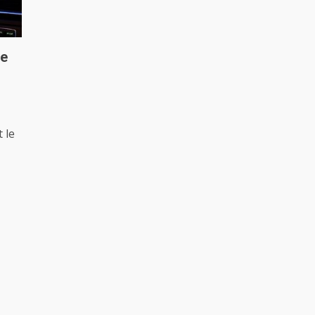
ge
 le