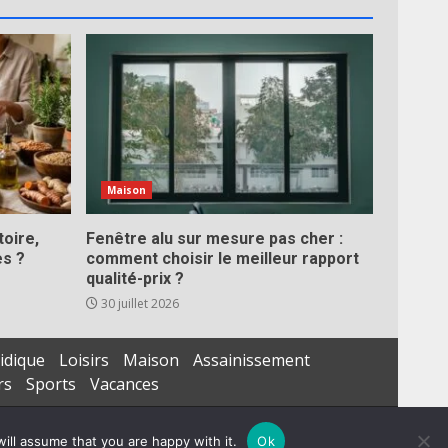
Maison
toire,
Fenêtre alu sur mesure pas cher :
es ?
comment choisir le meilleur rapport
qualité-prix ?
30 juillet 2026
idique
Loisirs
Maison
Assainissement
rs
Sports
Vacances
ill assume that you are happy with it.
Ok