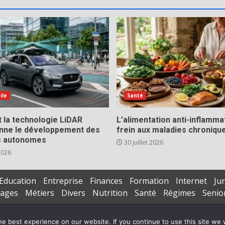
ile
Santé
la technologie LiDAR
L’alimentation anti-inflamma
onne le développement des
frein aux maladies chroniqu
s autonomes
30 juillet 2026
 2026
Education
Entreprise
Finances
Formation
Internet
Jur
iages
Métiers
Divers
Nutrition
Santé
Régimes
Senio
Copyright © All rights reserved.
|
DarkNews
par AF themes
e best experience on our website. If you continue to use this site we w