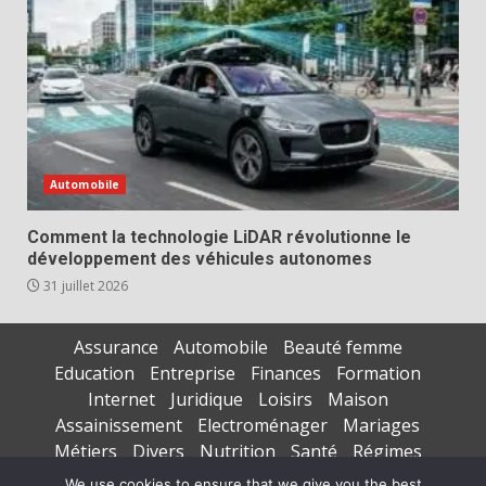
Automobile
Comment la technologie LiDAR révolutionne le
développement des véhicules autonomes
31 juillet 2026
Assurance
Automobile
Beauté femme
Education
Entreprise
Finances
Formation
Internet
Juridique
Loisirs
Maison
Assainissement
Electroménager
Mariages
Métiers
Divers
Nutrition
Santé
Régimes
Seniors
Sports
Vacances
We use cookies to ensure that we give you the best