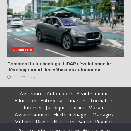
Automobile
Comment la technologie LiDAR révolutionne le
développement des véhicules autonomes
31 juillet 2026
Assurance
Automobile
Beauté femme
Education
Entreprise
Finances
Formation
Internet
Juridique
Loisirs
Maison
Assainissement
Electroménager
Mariages
Métiers
Divers
Nutrition
Santé
Régimes
Seniors
Sports
Vacances
We use cookies to ensure that we give you the best