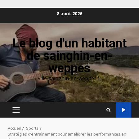
Aller
8 août 2026
au
contenu
Le blog d'un habitant
de sainghin-en-
weppes
ville-sainghin-en-weppes.fr
MENU
PRINCIPAL
Accueil
Sports
Stratégies d’entraînement pour améliorer les performances en