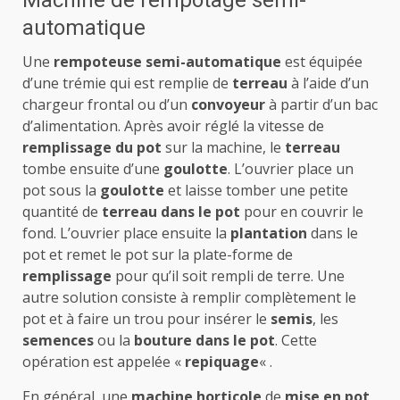
Machine de rempotage semi-
automatique
Une
rempoteuse semi-automatique
est équipée
d’une trémie qui est remplie de
terreau
à l’aide d’un
chargeur frontal ou d’un
convoyeur
à partir d’un bac
d’alimentation. Après avoir réglé la vitesse de
remplissage du pot
sur la machine, le
terreau
tombe ensuite d’une
goulotte
. L’ouvrier place un
pot sous la
goulotte
et laisse tomber une petite
quantité de
terreau dans le pot
pour en couvrir le
fond. L’ouvrier place ensuite la
plantation
dans le
pot et remet le pot sur la plate-forme de
remplissage
pour qu’il soit rempli de terre. Une
autre solution consiste à remplir complètement le
pot et à faire un trou pour insérer le
semis
, les
semences
ou la
bouture dans le pot
. Cette
opération est appelée «
repiquage
« .
En général, une
machine horticole
de
mise en pot