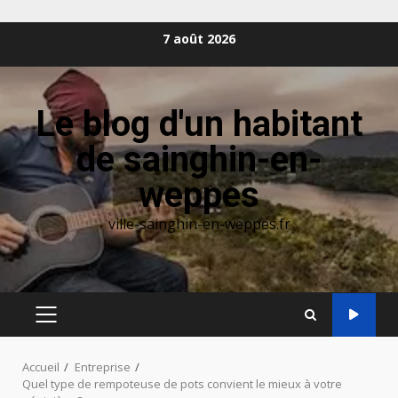
Aller
7 août 2026
au
contenu
Le blog d'un habitant
de sainghin-en-
weppes
ville-sainghin-en-weppes.fr
MENU
PRINCIPAL
Accueil
Entreprise
Quel type de rempoteuse de pots convient le mieux à votre