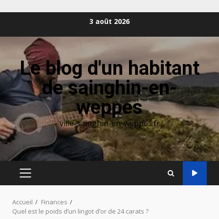
Aller
3 août 2026
au
contenu
Le blog d'un habitant
de sainghin-en-
weppes
ville-sainghin-en-weppes.fr
MENU
PRINCIPAL
Accueil
Finances
Quel est le poids d’un lingot d’or de 24 carats ?