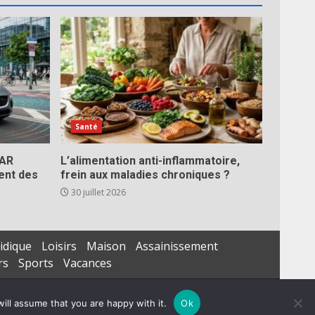
Santé
DAR
L’alimentation anti-inflammatoire,
ent des
frein aux maladies chroniques ?
30 juillet 2026
idique
Loisirs
Maison
Assainissement
rs
Sports
Vacances
ill assume that you are happy with it.
Ok