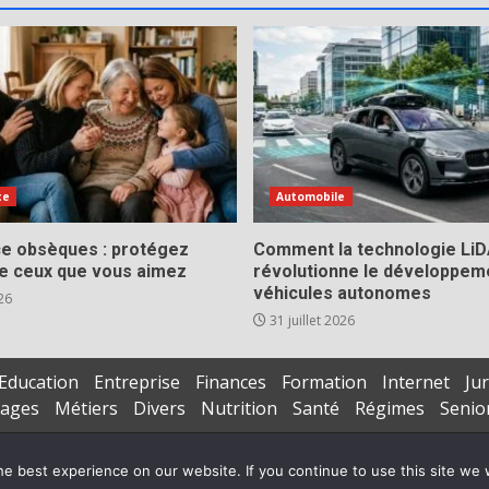
ce
Automobile
e obsèques : protégez
Comment la technologie Li
de ceux que vous aimez
révolutionne le développem
véhicules autonomes
26
31 juillet 2026
Education
Entreprise
Finances
Formation
Internet
Jur
iages
Métiers
Divers
Nutrition
Santé
Régimes
Senio
Copyright © All rights reserved.
|
DarkNews
par AF themes
e best experience on our website. If you continue to use this site we w