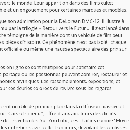
avers le monde. Leur apparition dans des films cultes
rable et un engouement pour certaines marques et modèles.
que son admiration pour la DeLorean DMC-12, il illustre à
u par la trilogie « Retour vers le Futur », il s’est lancé dans
he témoigne de la manière dont un véhicule de film peut
les pièces d’histoire. Ce phénomène n’est pas isolé : chaque
êt officielle ou même une hausse spectaculaire des prix sur
s en ligne se sont multipliés pour satisfaire cet
e partage où les passionnés peuvent admirer, restaurer et
omobiles mythiques. Les rassemblements, expositions, et
ur ces écuries colorées de revivre sous les regards
nt un rôle de premier plan dans la diffusion massive et
que “Cars of Cinema”, offrent aux amateurs des clichés
oire de ces véhicules. Sur YouTube, des chaînes comme “Movie
es entretiens avec collectionneurs, dévoilant les coulisses