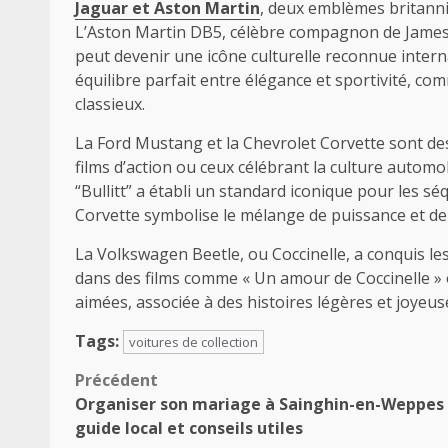
Jaguar et Aston Martin
, deux emblèmes britanniq
L’Aston Martin DB5, célèbre compagnon de James 
peut devenir une icône culturelle reconnue intern
équilibre parfait entre élégance et sportivité, co
classieux.
La Ford Mustang et la Chevrolet Corvette sont d
films d’action ou ceux célébrant la culture autom
“Bullitt” a établi un standard iconique pour les s
Corvette symbolise le mélange de puissance et de 
La Volkswagen Beetle, ou Coccinelle, a conquis l
dans des films comme « Un amour de Coccinelle » ou
aimées, associée à des histoires légères et joyeus
Tags:
voitures de collection
Navigation
Précédent
Organiser son mariage à Sainghin-en-Weppes 
d’article
guide local et conseils utiles