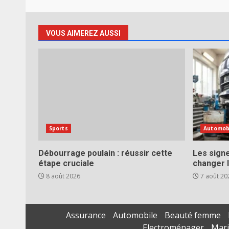
VOUS AIMEREZ AUSSI
Sports
Automob
Débourrage poulain : réussir cette
Les signe
étape cruciale
changer l
8 août 2026
7 août 20
Assurance
Automobile
Beauté femme
Electroménager
Mar