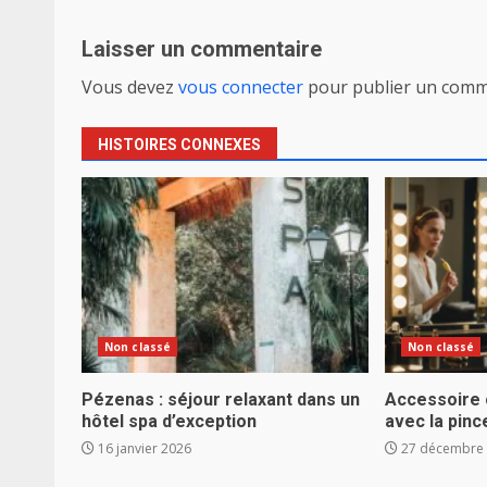
d’article
Laisser un commentaire
Vous devez
vous connecter
pour publier un comm
HISTOIRES CONNEXES
Non classé
Non classé
Pézenas : séjour relaxant dans un
Accessoire c
hôtel spa d’exception
avec la pin
16 janvier 2026
27 décembre