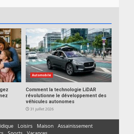
Automobile
égez
Comment la technologie LiDAR
imez
révolutionne le développement des
véhicules autonomes
31 juillet 2026
idique
Loisirs
Maison
Assainissement
rs
Sports
Vacances