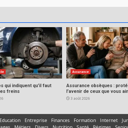
ile
Assurance
s qui indiquent qu’il faut
Assurance obsèques : prot
es freins
l’avenir de ceux que vous a
26
3 août 2026
Education
Entreprise
Finances
Formation
Internet
Jur
iages
Métiers
Divers
Nutrition
Santé
Régimes
Senio