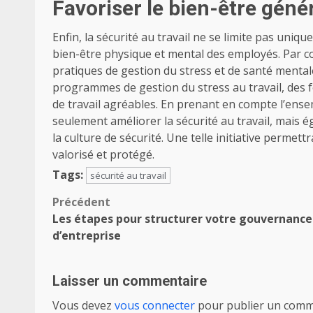
Favoriser le bien-être gén
Enfin, la sécurité au travail ne se limite pas uniqu
bien-être physique et mental des employés. Par c
pratiques de gestion du stress et de santé mentale.
programmes de gestion du stress au travail, des 
de travail agréables.
En prenant en compte l’ense
seulement améliorer la sécurité au travail, mais
la culture de sécurité. Une telle initiative permett
valorisé et protégé.
Tags:
sécurité au travail
Navigation
Précédent
Les étapes pour structurer votre gouvernance
d’article
d’entreprise
Laisser un commentaire
Vous devez
vous connecter
pour publier un comm