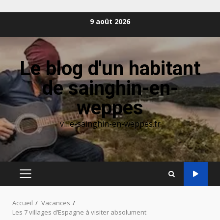
Aller
9 août 2026
au
contenu
Le blog d'un habitant
de sainghin-en-
weppes
ville-sainghin-en-weppes.fr
MENU
PRINCIPAL
Accueil
Vacances
Les 7 villages d’Espagne à visiter absolument