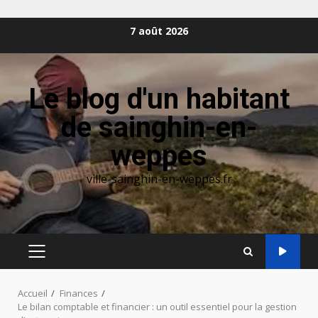
Aller
7 août 2026
au
contenu
Le blog d'un habitant
de sainghin-en-
weppes
ville-sainghin-en-weppes.fr
MENU
PRINCIPAL
Accueil
Finances
Le bilan comptable et financier : un outil essentiel pour la gestion